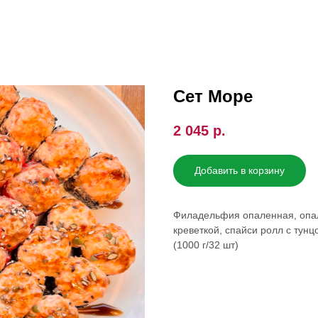
Сет Море
2 045
р.
Добавить в корзину
Филадельфия опаленная, опал
креветкой, спайси ролл с тунц
(1000 г/32 шт)