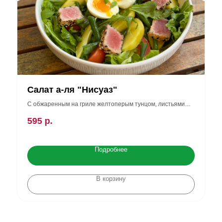
Салат а-ля "Нисуаз"
С обжаренным на гриле желтоперым тунцом, листьями
салата, помидорами, стручковой фасолью, картофелем и
595
р.
яйцом, под медово-горчичной заправкой (340 гр)
Подробнее
В корзину