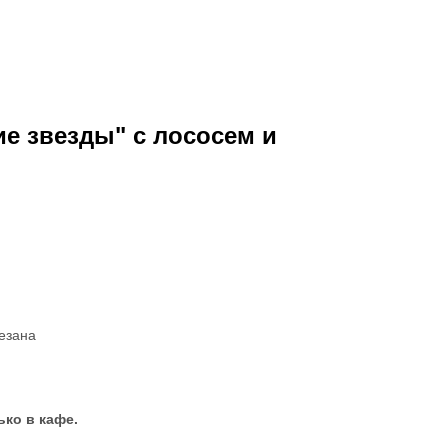
е звезды" с лососем и
езана
ко в кафе.