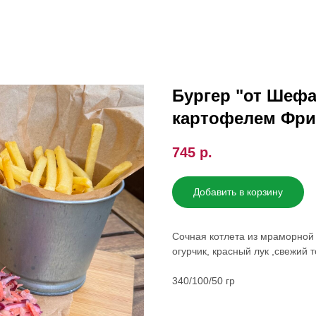
Бургер "от Шефа
картофелем Фри
745
р.
Добавить в корзину
Сочная котлета из мраморной
огурчик, красный лук ,свежий 
340/100/50 гр